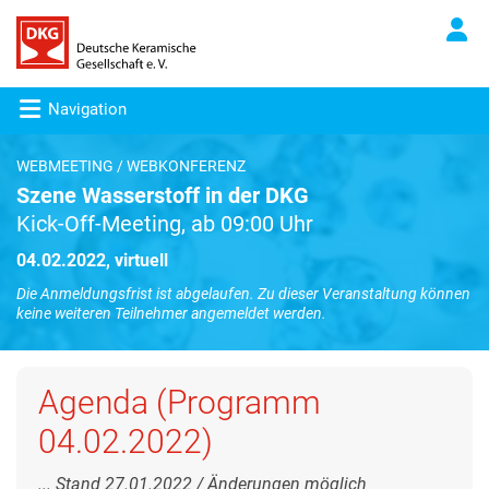
Navigation
WEBMEETING / WEBKONFERENZ
Szene Wasserstoff in der DKG
Kick-Off-Meeting, ab 09:00 Uhr
04.02.2022, virtuell
Die Anmeldungsfrist ist abgelaufen. Zu dieser Veranstaltung können
keine weiteren Teilnehmer angemeldet werden.
Agenda (Programm
04.02.2022)
... Stand 27.01.2022 / Änderungen möglich