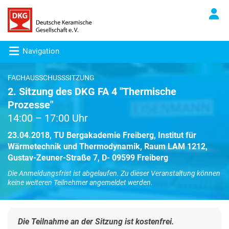
Navigation
FACHAUSSCHUSSSITZUNG
2. Sitzung des DKG FA 4 "Thermische
Prozesse"
14:00 – 17:00 Uhr
23.04.2018, TU Bergakademie Freiberg, Institut für
Wärmetechnik und Thermodynamik, Raum LAM 1212,
Gustav-Zeuner-Straße 7, D- 09599 Freiberg
Die Anmeldungsfrist ist abgelaufen. Zu dieser Veranstaltung können
keine weiteren Teilnehmer angemeldet werden.
Die Teilnahme an der Sitzung ist kostenfrei.